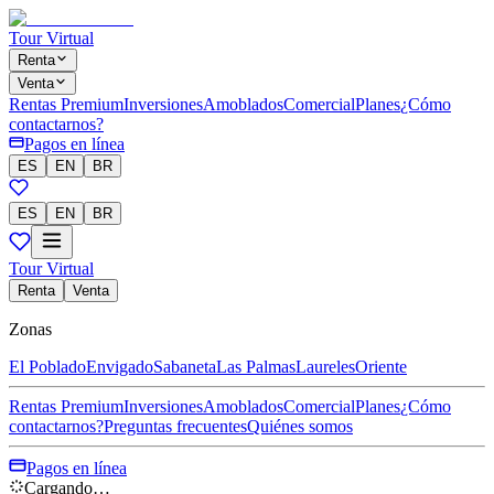
Tour Virtual
Renta
Venta
Rentas Premium
Inversiones
Amoblados
Comercial
Planes
¿Cómo
contactarnos?
Pagos en línea
ES
EN
BR
ES
EN
BR
Tour Virtual
Renta
Venta
Zonas
El Poblado
Envigado
Sabaneta
Las Palmas
Laureles
Oriente
Rentas Premium
Inversiones
Amoblados
Comercial
Planes
¿Cómo
contactarnos?
Preguntas frecuentes
Quiénes somos
Pagos en línea
Cargando…