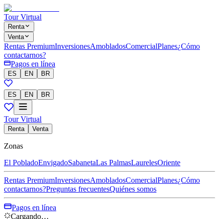
Tour Virtual
Renta
Venta
Rentas Premium
Inversiones
Amoblados
Comercial
Planes
¿Cómo
contactarnos?
Pagos en línea
ES
EN
BR
ES
EN
BR
Tour Virtual
Renta
Venta
Zonas
El Poblado
Envigado
Sabaneta
Las Palmas
Laureles
Oriente
Rentas Premium
Inversiones
Amoblados
Comercial
Planes
¿Cómo
contactarnos?
Preguntas frecuentes
Quiénes somos
Pagos en línea
Cargando…