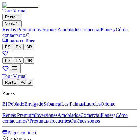
Tour Virtual
Renta
Venta
Rentas Premium
Inversiones
Amoblados
Comercial
Planes
¿Cómo
contactarnos?
Pagos en línea
ES
EN
BR
ES
EN
BR
Tour Virtual
Renta
Venta
Zonas
El Poblado
Envigado
Sabaneta
Las Palmas
Laureles
Oriente
Rentas Premium
Inversiones
Amoblados
Comercial
Planes
¿Cómo
contactarnos?
Preguntas frecuentes
Quiénes somos
Pagos en línea
Cargando…