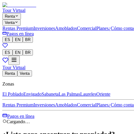
Tour Virtual
Renta
Venta
Rentas Premium
Inversiones
Amoblados
Comercial
Planes
¿Cómo conta
Pagos en línea
ES
EN
BR
ES
EN
BR
Tour Virtual
Renta
Venta
Zonas
El Poblado
Envigado
Sabaneta
Las Palmas
Laureles
Oriente
Rentas Premium
Inversiones
Amoblados
Comercial
Planes
¿Cómo conta
Pagos en línea
Cargando…