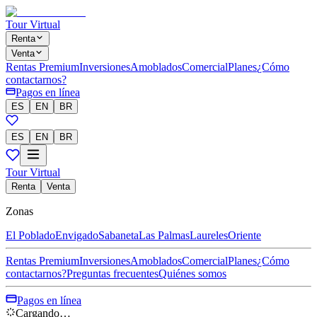
Tour Virtual
Renta
Venta
Rentas Premium
Inversiones
Amoblados
Comercial
Planes
¿Cómo
contactarnos?
Pagos en línea
ES
EN
BR
ES
EN
BR
Tour Virtual
Renta
Venta
Zonas
El Poblado
Envigado
Sabaneta
Las Palmas
Laureles
Oriente
Rentas Premium
Inversiones
Amoblados
Comercial
Planes
¿Cómo
contactarnos?
Preguntas frecuentes
Quiénes somos
Pagos en línea
Cargando…