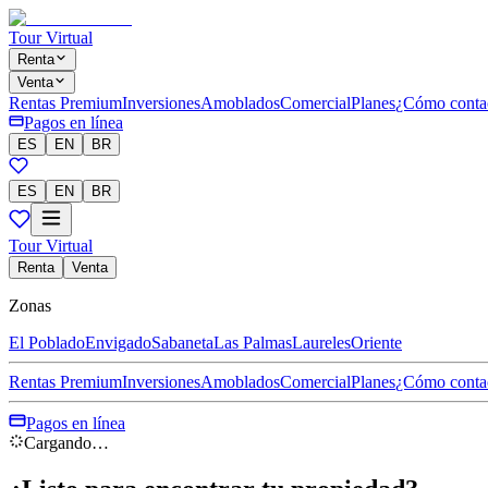
Tour Virtual
Renta
Venta
Rentas Premium
Inversiones
Amoblados
Comercial
Planes
¿Cómo conta
Pagos en línea
ES
EN
BR
ES
EN
BR
Tour Virtual
Renta
Venta
Zonas
El Poblado
Envigado
Sabaneta
Las Palmas
Laureles
Oriente
Rentas Premium
Inversiones
Amoblados
Comercial
Planes
¿Cómo conta
Pagos en línea
Cargando…