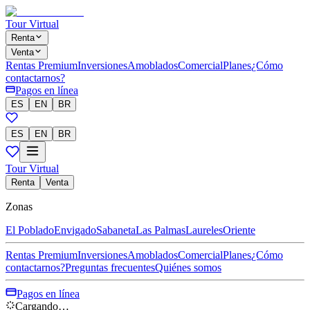
Tour Virtual
Renta
Venta
Rentas Premium
Inversiones
Amoblados
Comercial
Planes
¿Cómo
contactarnos?
Pagos en línea
ES
EN
BR
ES
EN
BR
Tour Virtual
Renta
Venta
Zonas
El Poblado
Envigado
Sabaneta
Las Palmas
Laureles
Oriente
Rentas Premium
Inversiones
Amoblados
Comercial
Planes
¿Cómo
contactarnos?
Preguntas frecuentes
Quiénes somos
Pagos en línea
Cargando…