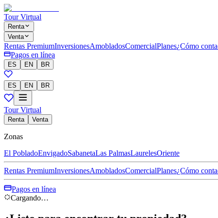
Tour Virtual
Renta
Venta
Rentas Premium
Inversiones
Amoblados
Comercial
Planes
¿Cómo conta
Pagos en línea
ES
EN
BR
ES
EN
BR
Tour Virtual
Renta
Venta
Zonas
El Poblado
Envigado
Sabaneta
Las Palmas
Laureles
Oriente
Rentas Premium
Inversiones
Amoblados
Comercial
Planes
¿Cómo conta
Pagos en línea
Cargando…