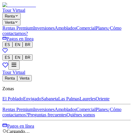
Tour Virtual
Renta
Venta
Rentas Premium
Inversiones
Amoblados
Comercial
Planes
¿Cómo
contactarnos?
Pagos en línea
ES
EN
BR
ES
EN
BR
Tour Virtual
Renta
Venta
Zonas
El Poblado
Envigado
Sabaneta
Las Palmas
Laureles
Oriente
Rentas Premium
Inversiones
Amoblados
Comercial
Planes
¿Cómo
contactarnos?
Preguntas frecuentes
Quiénes somos
Pagos en línea
Cargando…