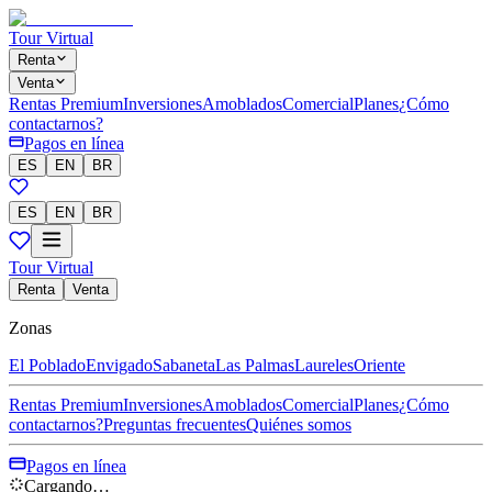
Tour Virtual
Renta
Venta
Rentas Premium
Inversiones
Amoblados
Comercial
Planes
¿Cómo
contactarnos?
Pagos en línea
ES
EN
BR
ES
EN
BR
Tour Virtual
Renta
Venta
Zonas
El Poblado
Envigado
Sabaneta
Las Palmas
Laureles
Oriente
Rentas Premium
Inversiones
Amoblados
Comercial
Planes
¿Cómo
contactarnos?
Preguntas frecuentes
Quiénes somos
Pagos en línea
Cargando…