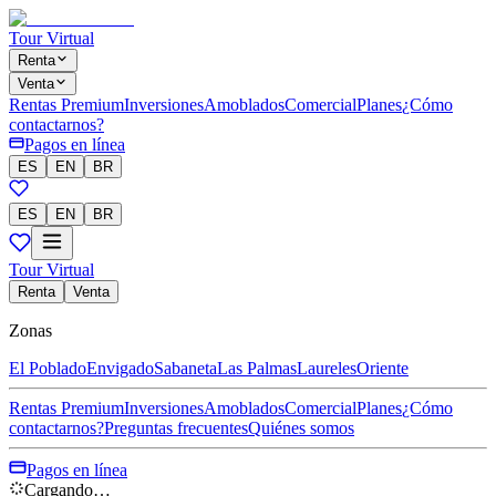
Tour Virtual
Renta
Venta
Rentas Premium
Inversiones
Amoblados
Comercial
Planes
¿Cómo
contactarnos?
Pagos en línea
ES
EN
BR
ES
EN
BR
Tour Virtual
Renta
Venta
Zonas
El Poblado
Envigado
Sabaneta
Las Palmas
Laureles
Oriente
Rentas Premium
Inversiones
Amoblados
Comercial
Planes
¿Cómo
contactarnos?
Preguntas frecuentes
Quiénes somos
Pagos en línea
Cargando…