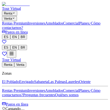
Tour Virtual
Renta
Venta
Rentas Premium
Inversiones
Amoblados
Comercial
Planes
¿Cómo
contactarnos?
Pagos en línea
ES
EN
BR
ES
EN
BR
Tour Virtual
Renta
Venta
Zonas
El Poblado
Envigado
Sabaneta
Las Palmas
Laureles
Oriente
Rentas Premium
Inversiones
Amoblados
Comercial
Planes
¿Cómo
contactarnos?
Preguntas frecuentes
Quiénes somos
Pagos en línea
Cargando…