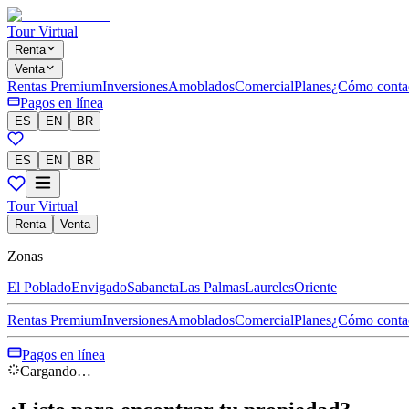
Tour Virtual
Renta
Venta
Rentas Premium
Inversiones
Amoblados
Comercial
Planes
¿Cómo conta
Pagos en línea
ES
EN
BR
ES
EN
BR
Tour Virtual
Renta
Venta
Zonas
El Poblado
Envigado
Sabaneta
Las Palmas
Laureles
Oriente
Rentas Premium
Inversiones
Amoblados
Comercial
Planes
¿Cómo conta
Pagos en línea
Cargando…