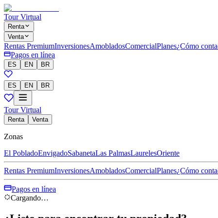
Tour Virtual
Renta
Venta
Rentas Premium
Inversiones
Amoblados
Comercial
Planes
¿Cómo conta
Pagos en línea
ES
EN
BR
ES
EN
BR
Tour Virtual
Renta
Venta
Zonas
El Poblado
Envigado
Sabaneta
Las Palmas
Laureles
Oriente
Rentas Premium
Inversiones
Amoblados
Comercial
Planes
¿Cómo conta
Pagos en línea
Cargando…