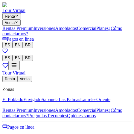
Tour Virtual
Renta
Venta
Rentas Premium
Inversiones
Amoblados
Comercial
Planes
¿Cómo
contactarnos?
Pagos en línea
ES
EN
BR
ES
EN
BR
Tour Virtual
Renta
Venta
Zonas
El Poblado
Envigado
Sabaneta
Las Palmas
Laureles
Oriente
Rentas Premium
Inversiones
Amoblados
Comercial
Planes
¿Cómo
contactarnos?
Preguntas frecuentes
Quiénes somos
Pagos en línea