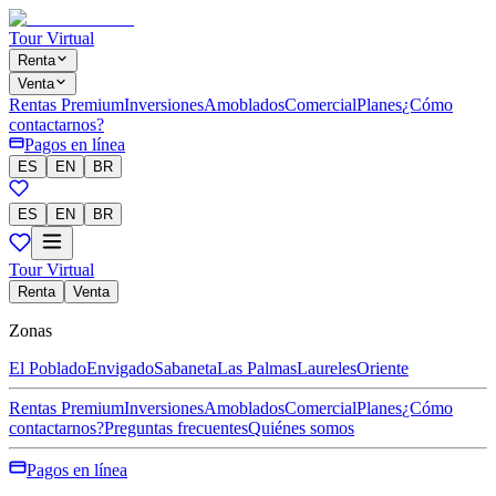
Tour Virtual
Renta
Venta
Rentas Premium
Inversiones
Amoblados
Comercial
Planes
¿Cómo
contactarnos?
Pagos en línea
ES
EN
BR
ES
EN
BR
Tour Virtual
Renta
Venta
Zonas
El Poblado
Envigado
Sabaneta
Las Palmas
Laureles
Oriente
Rentas Premium
Inversiones
Amoblados
Comercial
Planes
¿Cómo
contactarnos?
Preguntas frecuentes
Quiénes somos
Pagos en línea