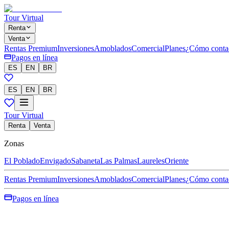
Tour Virtual
Renta
Venta
Rentas Premium
Inversiones
Amoblados
Comercial
Planes
¿Cómo conta
Pagos en línea
ES
EN
BR
ES
EN
BR
Tour Virtual
Renta
Venta
Zonas
El Poblado
Envigado
Sabaneta
Las Palmas
Laureles
Oriente
Rentas Premium
Inversiones
Amoblados
Comercial
Planes
¿Cómo conta
Pagos en línea