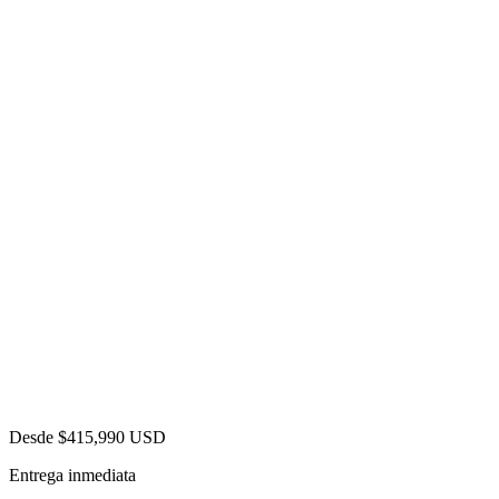
Minigolf familiar
Cancha de baloncesto y campo multiusos
Casa club con restaurante y bar
Gimnasio completamente equipado
Estudio de barre y yoga
Parque infantil
Áreas verdes y senderos
Electrodomésticos acero inoxidable
Garaje para 2 vehículos
2455 SE 23rd Rd, Homestead FL 33035
Homestead, Florida
Ver en mapa →
Desde $415,990 USD
Entrega inmediata