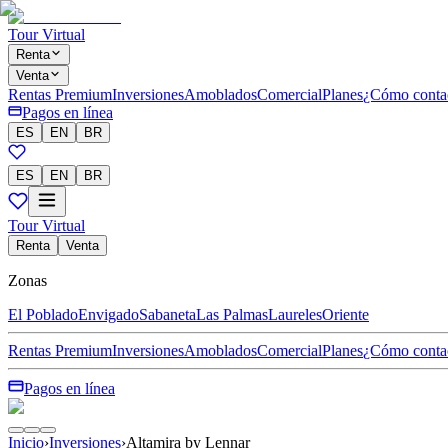
Tour Virtual
Renta
Venta
Rentas Premium
Inversiones
Amoblados
Comercial
Planes
¿Cómo conta
Pagos en línea
ES
EN
BR
ES
EN
BR
Tour Virtual
Renta
Venta
Zonas
El Poblado
Envigado
Sabaneta
Las Palmas
Laureles
Oriente
Rentas Premium
Inversiones
Amoblados
Comercial
Planes
¿Cómo conta
Pagos en línea
Inicio
›
Inversiones
›
Altamira by Lennar