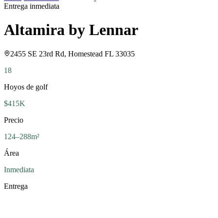
Entrega inmediata
Altamira by Lennar
2455 SE 23rd Rd, Homestead FL 33035
18
Hoyos de golf
$415K
Precio
124–288m²
Área
Inmediata
Entrega