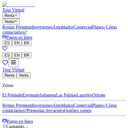
Tour Virtual
Renta
Venta
Rentas Premium
Inversiones
Amoblados
Comercial
Planes
¿Cómo
contactarnos?
Pagos en línea
ES
EN
BR
ES
EN
BR
Tour Virtual
Renta
Venta
Zonas
El Poblado
Envigado
Sabaneta
Las Palmas
Laureles
Oriente
Rentas Premium
Inversiones
Amoblados
Comercial
Planes
¿Cómo
contactarnos?
Preguntas frecuentes
Quiénes somos
Pagos en línea
Cargando…