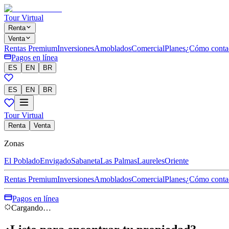
Tour Virtual
Renta
Venta
Rentas Premium
Inversiones
Amoblados
Comercial
Planes
¿Cómo conta
Pagos en línea
ES
EN
BR
ES
EN
BR
Tour Virtual
Renta
Venta
Zonas
El Poblado
Envigado
Sabaneta
Las Palmas
Laureles
Oriente
Rentas Premium
Inversiones
Amoblados
Comercial
Planes
¿Cómo conta
Pagos en línea
Cargando…