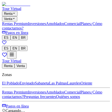
Tour Virtual
Renta
Venta
Rentas Premium
Inversiones
Amoblados
Comercial
Planes
¿Cómo
contactarnos?
Pagos en línea
ES
EN
BR
ES
EN
BR
Tour Virtual
Renta
Venta
Zonas
El Poblado
Envigado
Sabaneta
Las Palmas
Laureles
Oriente
Rentas Premium
Inversiones
Amoblados
Comercial
Planes
¿Cómo
contactarnos?
Preguntas frecuentes
Quiénes somos
Pagos en línea
Cargando…