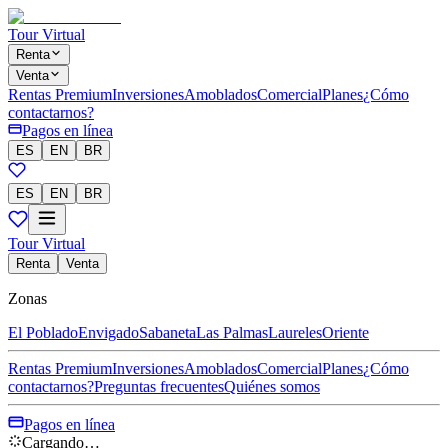
Tour Virtual
Renta
Venta
Rentas Premium
Inversiones
Amoblados
Comercial
Planes
¿Cómo
contactarnos?
Pagos en línea
ES
EN
BR
ES
EN
BR
Tour Virtual
Renta
Venta
Zonas
El Poblado
Envigado
Sabaneta
Las Palmas
Laureles
Oriente
Rentas Premium
Inversiones
Amoblados
Comercial
Planes
¿Cómo
contactarnos?
Preguntas frecuentes
Quiénes somos
Pagos en línea
Cargando…