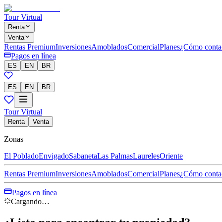
Tour Virtual
Renta
Venta
Rentas Premium
Inversiones
Amoblados
Comercial
Planes
¿Cómo conta
Pagos en línea
ES
EN
BR
ES
EN
BR
Tour Virtual
Renta
Venta
Zonas
El Poblado
Envigado
Sabaneta
Las Palmas
Laureles
Oriente
Rentas Premium
Inversiones
Amoblados
Comercial
Planes
¿Cómo conta
Pagos en línea
Cargando…