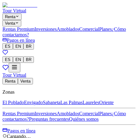
Tour Virtual
Renta
Venta
Rentas Premium
Inversiones
Amoblados
Comercial
Planes
¿Cómo
contactarnos?
Pagos en línea
ES
EN
BR
ES
EN
BR
Tour Virtual
Renta
Venta
Zonas
El Poblado
Envigado
Sabaneta
Las Palmas
Laureles
Oriente
Rentas Premium
Inversiones
Amoblados
Comercial
Planes
¿Cómo
contactarnos?
Preguntas frecuentes
Quiénes somos
Pagos en línea
Cargando…