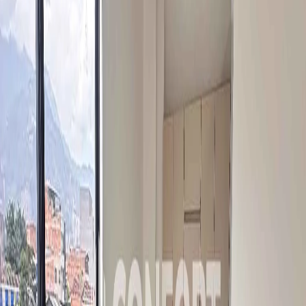
almacenamiento, distribución o procesos industriales livianos, su
diseño optimiza el flujo interno de trabajo, con espacios amplios,
altura adecuada, con excelente visibilidad y proximidad a
importantes puntos comerciales como el Centro Comercial Centro
Platino Plaza y el Parque del Artista, vías de acceso por Avenida
Regional y la Avenida Guayabal con gran variedad de transporte
público. CONFORT GESTORES INMOBILIARIOS – Arriendo
en Itagüí
Canon de renta: $
6.500.000
COP o, $1.700 USD
Amenidades
Ascensor
Baldosa/Marmol
Cocineta
Video