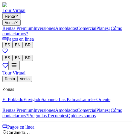
Tour Virtual
Renta
Venta
Rentas Premium
Inversiones
Amoblados
Comercial
Planes
¿Cómo
contactarnos?
Pagos en línea
ES
EN
BR
ES
EN
BR
Tour Virtual
Renta
Venta
Zonas
El Poblado
Envigado
Sabaneta
Las Palmas
Laureles
Oriente
Rentas Premium
Inversiones
Amoblados
Comercial
Planes
¿Cómo
contactarnos?
Preguntas frecuentes
Quiénes somos
Pagos en línea
Cargando…