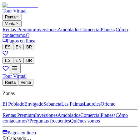
Tour Virtual
Renta
Venta
Rentas Premium
Inversiones
Amoblados
Comercial
Planes
¿Cómo
contactarnos?
Pagos en línea
ES
EN
BR
ES
EN
BR
Tour Virtual
Renta
Venta
Zonas
El Poblado
Envigado
Sabaneta
Las Palmas
Laureles
Oriente
Rentas Premium
Inversiones
Amoblados
Comercial
Planes
¿Cómo
contactarnos?
Preguntas frecuentes
Quiénes somos
Pagos en línea
Cargando…