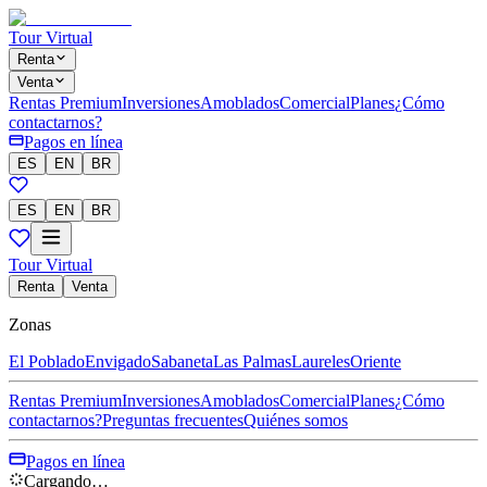
Tour Virtual
Renta
Venta
Rentas Premium
Inversiones
Amoblados
Comercial
Planes
¿Cómo
contactarnos?
Pagos en línea
ES
EN
BR
ES
EN
BR
Tour Virtual
Renta
Venta
Zonas
El Poblado
Envigado
Sabaneta
Las Palmas
Laureles
Oriente
Rentas Premium
Inversiones
Amoblados
Comercial
Planes
¿Cómo
contactarnos?
Preguntas frecuentes
Quiénes somos
Pagos en línea
Cargando…