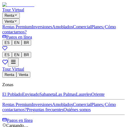
Tour Virtual
Renta
Venta
Rentas Premium
Inversiones
Amoblados
Comercial
Planes
¿Cómo
contactarnos?
Pagos en línea
ES
EN
BR
ES
EN
BR
Tour Virtual
Renta
Venta
Zonas
El Poblado
Envigado
Sabaneta
Las Palmas
Laureles
Oriente
Rentas Premium
Inversiones
Amoblados
Comercial
Planes
¿Cómo
contactarnos?
Preguntas frecuentes
Quiénes somos
Pagos en línea
Cargando…