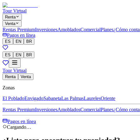
Tour Virtual
Renta
Venta
Rentas Premium
Inversiones
Amoblados
Comercial
Planes
¿Cómo conta
Pagos en línea
ES
EN
BR
ES
EN
BR
Tour Virtual
Renta
Venta
Zonas
El Poblado
Envigado
Sabaneta
Las Palmas
Laureles
Oriente
Rentas Premium
Inversiones
Amoblados
Comercial
Planes
¿Cómo conta
Pagos en línea
Cargando…